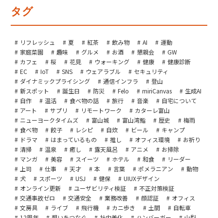
タグ
リフレッシュ
夏
紅茶
飲み物
AI
運動
家庭菜園
趣味
グルメ
お酒
懇親会
GW
カフェ
桜
花見
ウォーキング
健康
健康診断
EC
IoT
SNS
ウェアラブル
セキュリティ
ダイナミックプライシング
通信インフラ
登山
新スポット
誕生日
防災
Felo
miriCanvas
生成AI
自作
温活
食べ物の話
旅行
音楽
自宅について
アート
サプリ
リモートワーク
カターレ富山
ニューヨークタイムズ
富山城
富山湾鮨
歴史
梅雨
食べ物
餃子
レシピ
自炊
ビール
キャンプ
ドラマ
はまっているもの
推し
オフィス環境
お祈り
清掃
温泉
癒し
露天風呂
アニメ
お掃除
マンガ
美容
スイーツ
ホテル
和食
リーダー
上司
仕事
天才
本
言葉
ポメラニアン
動物
犬
スポーツ
USJ
健保
UIUXデザイン
オンライン更新
ユーザビリティ検証
不正対策検証
交通事故ゼロ
交通安全
業務改善
顔認証
オフィス
文房具
ライブ
飛行機
カニ歩き
土間
自転車
12周年
想いをつなぐ
社内美化
ハンバーガー
山梨