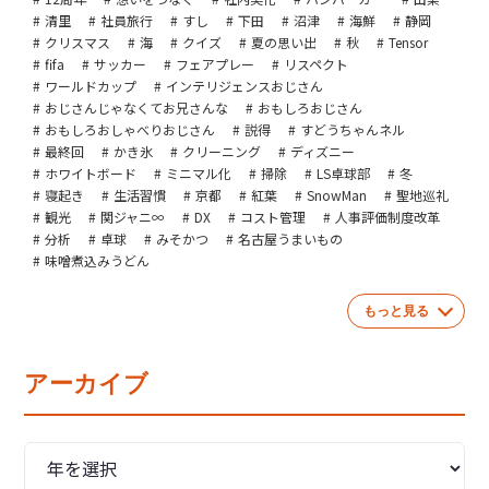
清里
社員旅行
すし
下田
沼津
海鮮
静岡
クリスマス
海
クイズ
夏の思い出
秋
Tensor
fifa
サッカー
フェアプレー
リスペクト
ワールドカップ
インテリジェンスおじさん
おじさんじゃなくてお兄さんな
おもしろおじさん
おもしろおしゃべりおじさん
説得
すどうちゃんネル
最終回
かき氷
クリーニング
ディズニー
ホワイトボード
ミニマル化
掃除
LS卓球部
冬
寝起き
生活習慣
京都
紅葉
SnowMan
聖地巡礼
観光
関ジャニ∞
DX
コスト管理
人事評価制度改革
分析
卓球
みそかつ
名古屋うまいもの
味噌煮込みうどん
もっと見る
アーカイブ