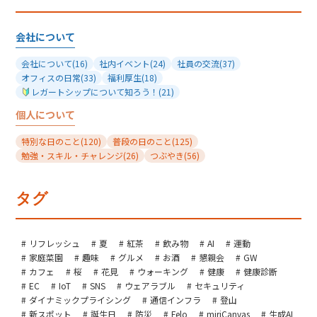
会社について
会社について
(16)
社内イベント
(24)
社員の交流
(37)
オフィスの日常
(33)
福利厚生
(18)
レガートシップについて知ろう！
(21)
個人について
特別な日のこと
(120)
普段の日のこと
(125)
勉強・スキル・チャレンジ
(26)
つぶやき
(56)
タグ
リフレッシュ
夏
紅茶
飲み物
AI
運動
家庭菜園
趣味
グルメ
お酒
懇親会
GW
カフェ
桜
花見
ウォーキング
健康
健康診断
EC
IoT
SNS
ウェアラブル
セキュリティ
ダイナミックプライシング
通信インフラ
登山
新スポット
誕生日
防災
Felo
miriCanvas
生成AI