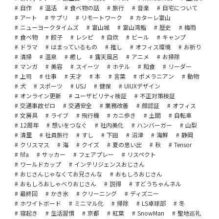
自作
温活
食べ物の話
旅行
音楽
自宅について
アート
サプリ
リモートワーク
カターレ富山
ニューヨークタイムズ
富山城
富山湾鮨
歴史
梅雨
食べ物
餃子
レシピ
自炊
ビール
キャンプ
ドラマ
はまっているもの
推し
オフィス環境
お祈り
清掃
温泉
癒し
露天風呂
アニメ
お掃除
マンガ
美容
スイーツ
ホテル
和食
リーダー
上司
仕事
天才
本
言葉
ポメラニアン
動物
犬
スポーツ
USJ
健保
UIUXデザイン
オンライン更新
ユーザビリティ検証
不正対策検証
交通事故ゼロ
交通安全
業務改善
顔認証
オフィス
文房具
ライブ
飛行機
カニ歩き
土間
自転車
12周年
想いをつなぐ
社内美化
ハンバーガー
山梨
清里
社員旅行
すし
下田
沼津
海鮮
静岡
クリスマス
海
クイズ
夏の思い出
秋
Tensor
fifa
サッカー
フェアプレー
リスペクト
ワールドカップ
インテリジェンスおじさん
おじさんじゃなくてお兄さんな
おもしろおじさん
おもしろおしゃべりおじさん
説得
すどうちゃんネル
最終回
かき氷
クリーニング
ディズニー
ホワイトボード
ミニマル化
掃除
LS卓球部
冬
寝起き
生活習慣
京都
紅葉
SnowMan
聖地巡礼