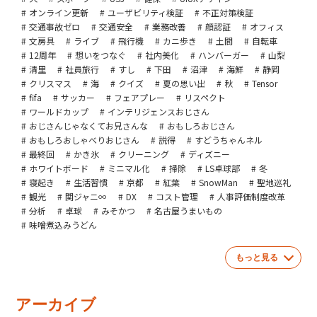
オンライン更新
ユーザビリティ検証
不正対策検証
交通事故ゼロ
交通安全
業務改善
顔認証
オフィス
文房具
ライブ
飛行機
カニ歩き
土間
自転車
12周年
想いをつなぐ
社内美化
ハンバーガー
山梨
清里
社員旅行
すし
下田
沼津
海鮮
静岡
クリスマス
海
クイズ
夏の思い出
秋
Tensor
fifa
サッカー
フェアプレー
リスペクト
ワールドカップ
インテリジェンスおじさん
おじさんじゃなくてお兄さんな
おもしろおじさん
おもしろおしゃべりおじさん
説得
すどうちゃんネル
最終回
かき氷
クリーニング
ディズニー
ホワイトボード
ミニマル化
掃除
LS卓球部
冬
寝起き
生活習慣
京都
紅葉
SnowMan
聖地巡礼
観光
関ジャニ∞
DX
コスト管理
人事評価制度改革
分析
卓球
みそかつ
名古屋うまいもの
味噌煮込みうどん
もっと見る
アーカイブ