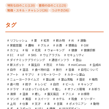
特別な日のこと
(120)
普段の日のこと
(125)
勉強・スキル・チャレンジ
(26)
つぶやき
(56)
タグ
リフレッシュ
夏
紅茶
飲み物
AI
運動
家庭菜園
趣味
グルメ
お酒
懇親会
GW
カフェ
桜
花見
ウォーキング
健康
健康診断
EC
IoT
SNS
ウェアラブル
セキュリティ
ダイナミックプライシング
通信インフラ
登山
新スポット
誕生日
防災
Felo
miriCanvas
生成AI
自作
温活
食べ物の話
旅行
音楽
自宅について
アート
サプリ
リモートワーク
カターレ富山
ニューヨークタイムズ
富山城
富山湾鮨
歴史
梅雨
食べ物
餃子
レシピ
自炊
ビール
キャンプ
ドラマ
はまっているもの
推し
オフィス環境
お祈り
清掃
温泉
癒し
露天風呂
アニメ
お掃除
マンガ
美容
スイーツ
ホテル
和食
リーダー
上司
仕事
天才
本
言葉
ポメラニアン
動物
犬
スポーツ
USJ
健保
UIUXデザイン