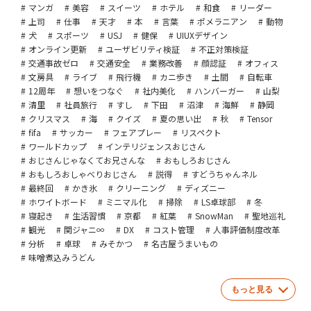
マンガ
美容
スイーツ
ホテル
和食
リーダー
上司
仕事
天才
本
言葉
ポメラニアン
動物
犬
スポーツ
USJ
健保
UIUXデザイン
オンライン更新
ユーザビリティ検証
不正対策検証
交通事故ゼロ
交通安全
業務改善
顔認証
オフィス
文房具
ライブ
飛行機
カニ歩き
土間
自転車
12周年
想いをつなぐ
社内美化
ハンバーガー
山梨
清里
社員旅行
すし
下田
沼津
海鮮
静岡
クリスマス
海
クイズ
夏の思い出
秋
Tensor
fifa
サッカー
フェアプレー
リスペクト
ワールドカップ
インテリジェンスおじさん
おじさんじゃなくてお兄さんな
おもしろおじさん
おもしろおしゃべりおじさん
説得
すどうちゃんネル
最終回
かき氷
クリーニング
ディズニー
ホワイトボード
ミニマル化
掃除
LS卓球部
冬
寝起き
生活習慣
京都
紅葉
SnowMan
聖地巡礼
観光
関ジャニ∞
DX
コスト管理
人事評価制度改革
分析
卓球
みそかつ
名古屋うまいもの
味噌煮込みうどん
もっと見る