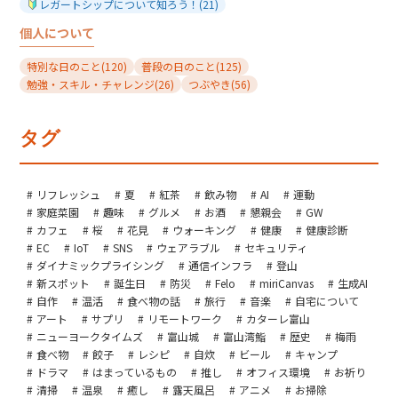
レガートシップについて知ろう！
(21)
個人について
特別な日のこと
(120)
普段の日のこと
(125)
勉強・スキル・チャレンジ
(26)
つぶやき
(56)
タグ
リフレッシュ
夏
紅茶
飲み物
AI
運動
家庭菜園
趣味
グルメ
お酒
懇親会
GW
カフェ
桜
花見
ウォーキング
健康
健康診断
EC
IoT
SNS
ウェアラブル
セキュリティ
ダイナミックプライシング
通信インフラ
登山
新スポット
誕生日
防災
Felo
miriCanvas
生成AI
自作
温活
食べ物の話
旅行
音楽
自宅について
アート
サプリ
リモートワーク
カターレ富山
ニューヨークタイムズ
富山城
富山湾鮨
歴史
梅雨
食べ物
餃子
レシピ
自炊
ビール
キャンプ
ドラマ
はまっているもの
推し
オフィス環境
お祈り
清掃
温泉
癒し
露天風呂
アニメ
お掃除