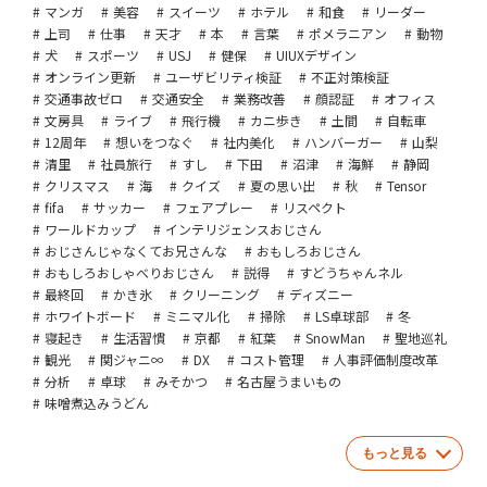
マンガ
美容
スイーツ
ホテル
和食
リーダー
上司
仕事
天才
本
言葉
ポメラニアン
動物
犬
スポーツ
USJ
健保
UIUXデザイン
オンライン更新
ユーザビリティ検証
不正対策検証
交通事故ゼロ
交通安全
業務改善
顔認証
オフィス
文房具
ライブ
飛行機
カニ歩き
土間
自転車
12周年
想いをつなぐ
社内美化
ハンバーガー
山梨
清里
社員旅行
すし
下田
沼津
海鮮
静岡
クリスマス
海
クイズ
夏の思い出
秋
Tensor
fifa
サッカー
フェアプレー
リスペクト
ワールドカップ
インテリジェンスおじさん
おじさんじゃなくてお兄さんな
おもしろおじさん
おもしろおしゃべりおじさん
説得
すどうちゃんネル
最終回
かき氷
クリーニング
ディズニー
ホワイトボード
ミニマル化
掃除
LS卓球部
冬
寝起き
生活習慣
京都
紅葉
SnowMan
聖地巡礼
観光
関ジャニ∞
DX
コスト管理
人事評価制度改革
分析
卓球
みそかつ
名古屋うまいもの
味噌煮込みうどん
もっと見る