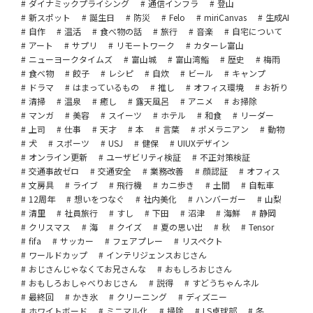
ダイナミックプライシング
通信インフラ
登山
新スポット
誕生日
防災
Felo
miriCanvas
生成AI
自作
温活
食べ物の話
旅行
音楽
自宅について
アート
サプリ
リモートワーク
カターレ富山
ニューヨークタイムズ
富山城
富山湾鮨
歴史
梅雨
食べ物
餃子
レシピ
自炊
ビール
キャンプ
ドラマ
はまっているもの
推し
オフィス環境
お祈り
清掃
温泉
癒し
露天風呂
アニメ
お掃除
マンガ
美容
スイーツ
ホテル
和食
リーダー
上司
仕事
天才
本
言葉
ポメラニアン
動物
犬
スポーツ
USJ
健保
UIUXデザイン
オンライン更新
ユーザビリティ検証
不正対策検証
交通事故ゼロ
交通安全
業務改善
顔認証
オフィス
文房具
ライブ
飛行機
カニ歩き
土間
自転車
12周年
想いをつなぐ
社内美化
ハンバーガー
山梨
清里
社員旅行
すし
下田
沼津
海鮮
静岡
クリスマス
海
クイズ
夏の思い出
秋
Tensor
fifa
サッカー
フェアプレー
リスペクト
ワールドカップ
インテリジェンスおじさん
おじさんじゃなくてお兄さんな
おもしろおじさん
おもしろおしゃべりおじさん
説得
すどうちゃんネル
最終回
かき氷
クリーニング
ディズニー
ホワイトボード
ミニマル化
掃除
LS卓球部
冬