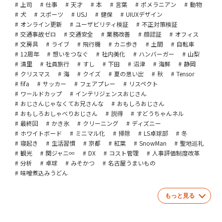
上司
仕事
天才
本
言葉
ポメラニアン
動物
犬
スポーツ
USJ
健保
UIUXデザイン
オンライン更新
ユーザビリティ検証
不正対策検証
交通事故ゼロ
交通安全
業務改善
顔認証
オフィス
文房具
ライブ
飛行機
カニ歩き
土間
自転車
12周年
想いをつなぐ
社内美化
ハンバーガー
山梨
清里
社員旅行
すし
下田
沼津
海鮮
静岡
クリスマス
海
クイズ
夏の思い出
秋
Tensor
fifa
サッカー
フェアプレー
リスペクト
ワールドカップ
インテリジェンスおじさん
おじさんじゃなくてお兄さんな
おもしろおじさん
おもしろおしゃべりおじさん
説得
すどうちゃんネル
最終回
かき氷
クリーニング
ディズニー
ホワイトボード
ミニマル化
掃除
LS卓球部
冬
寝起き
生活習慣
京都
紅葉
SnowMan
聖地巡礼
観光
関ジャニ∞
DX
コスト管理
人事評価制度改革
分析
卓球
みそかつ
名古屋うまいもの
味噌煮込みうどん
もっと見る