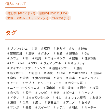
個人について
特別な日のこと
(120)
普段の日のこと
(125)
勉強・スキル・チャレンジ
(26)
つぶやき
(56)
タグ
リフレッシュ
夏
紅茶
飲み物
AI
運動
家庭菜園
趣味
グルメ
お酒
懇親会
GW
カフェ
桜
花見
ウォーキング
健康
健康診断
EC
IoT
SNS
ウェアラブル
セキュリティ
ダイナミックプライシング
通信インフラ
登山
新スポット
誕生日
防災
Felo
miriCanvas
生成AI
自作
温活
食べ物の話
旅行
音楽
自宅について
アート
サプリ
リモートワーク
カターレ富山
ニューヨークタイムズ
富山城
富山湾鮨
歴史
梅雨
食べ物
餃子
レシピ
自炊
ビール
キャンプ
ドラマ
はまっているもの
推し
オフィス環境
お祈り
清掃
温泉
癒し
露天風呂
アニメ
お掃除
マンガ
美容
スイーツ
ホテル
和食
リーダー