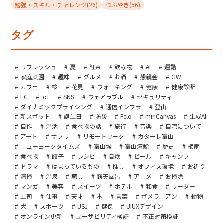
勉強・スキル・チャレンジ
(26)
つぶやき
(56)
タグ
リフレッシュ
夏
紅茶
飲み物
AI
運動
家庭菜園
趣味
グルメ
お酒
懇親会
GW
カフェ
桜
花見
ウォーキング
健康
健康診断
EC
IoT
SNS
ウェアラブル
セキュリティ
ダイナミックプライシング
通信インフラ
登山
新スポット
誕生日
防災
Felo
miriCanvas
生成AI
自作
温活
食べ物の話
旅行
音楽
自宅について
アート
サプリ
リモートワーク
カターレ富山
ニューヨークタイムズ
富山城
富山湾鮨
歴史
梅雨
食べ物
餃子
レシピ
自炊
ビール
キャンプ
ドラマ
はまっているもの
推し
オフィス環境
お祈り
清掃
温泉
癒し
露天風呂
アニメ
お掃除
マンガ
美容
スイーツ
ホテル
和食
リーダー
上司
仕事
天才
本
言葉
ポメラニアン
動物
犬
スポーツ
USJ
健保
UIUXデザイン
オンライン更新
ユーザビリティ検証
不正対策検証