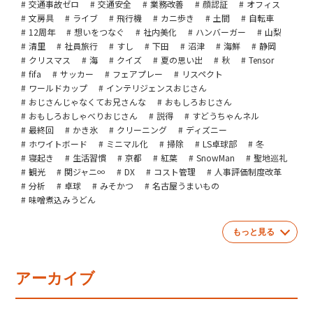
交通事故ゼロ
交通安全
業務改善
顔認証
オフィス
文房具
ライブ
飛行機
カニ歩き
土間
自転車
12周年
想いをつなぐ
社内美化
ハンバーガー
山梨
清里
社員旅行
すし
下田
沼津
海鮮
静岡
クリスマス
海
クイズ
夏の思い出
秋
Tensor
fifa
サッカー
フェアプレー
リスペクト
ワールドカップ
インテリジェンスおじさん
おじさんじゃなくてお兄さんな
おもしろおじさん
おもしろおしゃべりおじさん
説得
すどうちゃんネル
最終回
かき氷
クリーニング
ディズニー
ホワイトボード
ミニマル化
掃除
LS卓球部
冬
寝起き
生活習慣
京都
紅葉
SnowMan
聖地巡礼
観光
関ジャニ∞
DX
コスト管理
人事評価制度改革
分析
卓球
みそかつ
名古屋うまいもの
味噌煮込みうどん
もっと見る
アーカイブ