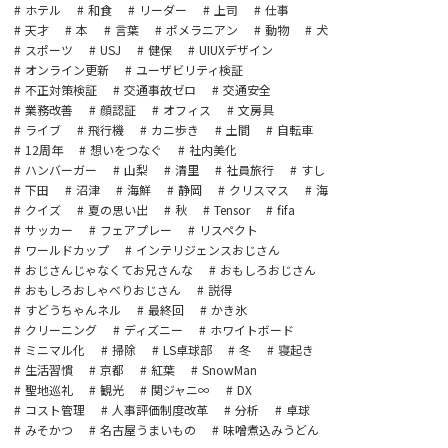
ホテル
和食
リーダー
上司
仕事
天才
本
言葉
ポメラニアン
動物
犬
スポーツ
USJ
健保
UIUXデザイン
オンライン更新
ユーザビリティ検証
不正対策検証
交通事故ゼロ
交通安全
業務改善
顔認証
オフィス
文房具
ライブ
飛行機
カニ歩き
土間
自転車
12周年
想いをつなぐ
社内美化
ハンバーガー
山梨
清里
社員旅行
すし
下田
沼津
海鮮
静岡
クリスマス
海
クイズ
夏の思い出
秋
Tensor
fifa
サッカー
フェアプレー
リスペクト
ワールドカップ
インテリジェンスおじさん
おじさんじゃなくてお兄さんな
おもしろおじさん
おもしろおしゃべりおじさん
説得
すどうちゃんネル
最終回
かき氷
クリーニング
ディズニー
ホワイトボード
ミニマル化
掃除
LS卓球部
冬
寝起き
生活習慣
京都
紅葉
SnowMan
聖地巡礼
観光
関ジャニ∞
DX
コスト管理
人事評価制度改革
分析
卓球
みそかつ
名古屋うまいもの
味噌煮込みうどん