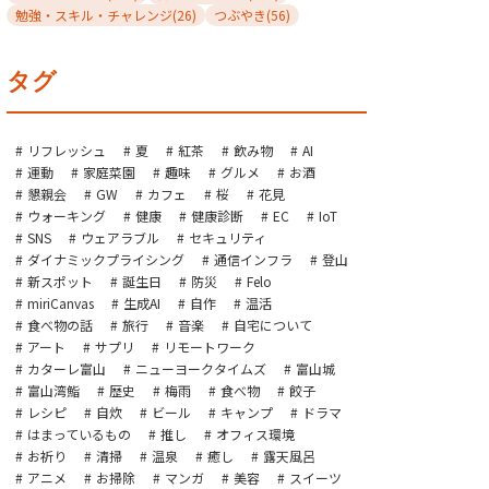
勉強・スキル・チャレンジ
(26)
つぶやき
(56)
タグ
リフレッシュ
夏
紅茶
飲み物
AI
運動
家庭菜園
趣味
グルメ
お酒
懇親会
GW
カフェ
桜
花見
ウォーキング
健康
健康診断
EC
IoT
SNS
ウェアラブル
セキュリティ
ダイナミックプライシング
通信インフラ
登山
新スポット
誕生日
防災
Felo
miriCanvas
生成AI
自作
温活
食べ物の話
旅行
音楽
自宅について
アート
サプリ
リモートワーク
カターレ富山
ニューヨークタイムズ
富山城
富山湾鮨
歴史
梅雨
食べ物
餃子
レシピ
自炊
ビール
キャンプ
ドラマ
はまっているもの
推し
オフィス環境
お祈り
清掃
温泉
癒し
露天風呂
アニメ
お掃除
マンガ
美容
スイーツ