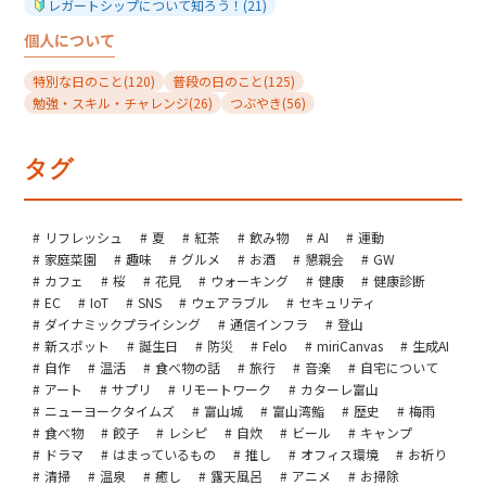
レガートシップについて知ろう！
(21)
個人について
特別な日のこと
(120)
普段の日のこと
(125)
勉強・スキル・チャレンジ
(26)
つぶやき
(56)
タグ
リフレッシュ
夏
紅茶
飲み物
AI
運動
家庭菜園
趣味
グルメ
お酒
懇親会
GW
カフェ
桜
花見
ウォーキング
健康
健康診断
EC
IoT
SNS
ウェアラブル
セキュリティ
ダイナミックプライシング
通信インフラ
登山
新スポット
誕生日
防災
Felo
miriCanvas
生成AI
自作
温活
食べ物の話
旅行
音楽
自宅について
アート
サプリ
リモートワーク
カターレ富山
ニューヨークタイムズ
富山城
富山湾鮨
歴史
梅雨
食べ物
餃子
レシピ
自炊
ビール
キャンプ
ドラマ
はまっているもの
推し
オフィス環境
お祈り
清掃
温泉
癒し
露天風呂
アニメ
お掃除