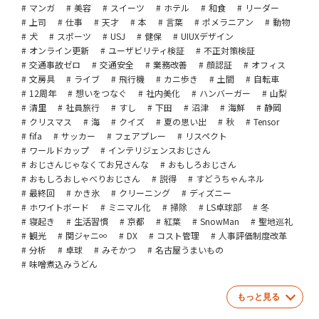
マンガ
美容
スイーツ
ホテル
和食
リーダー
上司
仕事
天才
本
言葉
ポメラニアン
動物
犬
スポーツ
USJ
健保
UIUXデザイン
オンライン更新
ユーザビリティ検証
不正対策検証
交通事故ゼロ
交通安全
業務改善
顔認証
オフィス
文房具
ライブ
飛行機
カニ歩き
土間
自転車
12周年
想いをつなぐ
社内美化
ハンバーガー
山梨
清里
社員旅行
すし
下田
沼津
海鮮
静岡
クリスマス
海
クイズ
夏の思い出
秋
Tensor
fifa
サッカー
フェアプレー
リスペクト
ワールドカップ
インテリジェンスおじさん
おじさんじゃなくてお兄さんな
おもしろおじさん
おもしろおしゃべりおじさん
説得
すどうちゃんネル
最終回
かき氷
クリーニング
ディズニー
ホワイトボード
ミニマル化
掃除
LS卓球部
冬
寝起き
生活習慣
京都
紅葉
SnowMan
聖地巡礼
観光
関ジャニ∞
DX
コスト管理
人事評価制度改革
分析
卓球
みそかつ
名古屋うまいもの
味噌煮込みうどん
もっと見る