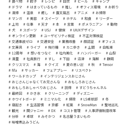
食べ物
餃子
レシピ
自炊
ビール
キャンプ
ドラマ
はまっているもの
推し
オフィス環境
お祈り
清掃
温泉
癒し
露天風呂
アニメ
お掃除
マンガ
美容
スイーツ
ホテル
和食
リーダー
上司
仕事
天才
本
言葉
ポメラニアン
動物
犬
スポーツ
USJ
健保
UIUXデザイン
オンライン更新
ユーザビリティ検証
不正対策検証
交通事故ゼロ
交通安全
業務改善
顔認証
オフィス
文房具
ライブ
飛行機
カニ歩き
土間
自転車
12周年
想いをつなぐ
社内美化
ハンバーガー
山梨
清里
社員旅行
すし
下田
沼津
海鮮
静岡
クリスマス
海
クイズ
夏の思い出
秋
Tensor
fifa
サッカー
フェアプレー
リスペクト
ワールドカップ
インテリジェンスおじさん
おじさんじゃなくてお兄さんな
おもしろおじさん
おもしろおしゃべりおじさん
説得
すどうちゃんネル
最終回
かき氷
クリーニング
ディズニー
ホワイトボード
ミニマル化
掃除
LS卓球部
冬
寝起き
生活習慣
京都
紅葉
SnowMan
聖地巡礼
観光
関ジャニ∞
DX
コスト管理
人事評価制度改革
分析
卓球
みそかつ
名古屋うまいもの
味噌煮込みうどん