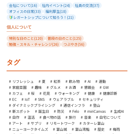
会社について
(16)
社内イベント
(24)
社員の交流
(37)
オフィスの日常
(33)
福利厚生
(18)
レガートシップについて知ろう！
(21)
個人について
特別な日のこと
(120)
普段の日のこと
(125)
勉強・スキル・チャレンジ
(26)
つぶやき
(56)
タグ
リフレッシュ
夏
紅茶
飲み物
AI
運動
家庭菜園
趣味
グルメ
お酒
懇親会
GW
カフェ
桜
花見
ウォーキング
健康
健康診断
EC
IoT
SNS
ウェアラブル
セキュリティ
ダイナミックプライシング
通信インフラ
登山
新スポット
誕生日
防災
Felo
miriCanvas
生成AI
自作
温活
食べ物の話
旅行
音楽
自宅について
アート
サプリ
リモートワーク
カターレ富山
ニューヨークタイムズ
富山城
富山湾鮨
歴史
梅雨