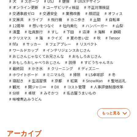
犬
スポーツ
USJ
健保
UIUXデザイン
オンライン更新
ユーザビリティ検証
不正対策検証
交通事故ゼロ
交通安全
業務改善
顔認証
オフィス
文房具
ライブ
飛行機
カニ歩き
土間
自転車
12周年
想いをつなぐ
社内美化
ハンバーガー
山梨
清里
社員旅行
すし
下田
沼津
海鮮
静岡
クリスマス
海
クイズ
夏の思い出
秋
Tensor
fifa
サッカー
フェアプレー
リスペクト
ワールドカップ
インテリジェンスおじさん
おじさんじゃなくてお兄さんな
おもしろおじさん
おもしろおしゃべりおじさん
説得
すどうちゃんネル
最終回
かき氷
クリーニング
ディズニー
ホワイトボード
ミニマル化
掃除
LS卓球部
冬
寝起き
生活習慣
京都
紅葉
SnowMan
聖地巡礼
観光
関ジャニ∞
DX
コスト管理
人事評価制度改革
分析
卓球
みそかつ
名古屋うまいもの
味噌煮込みうどん
もっと見る
アーカイブ