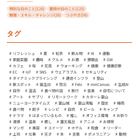
特別な日のこと
(120)
普段の日のこと
(125)
勉強・スキル・チャレンジ
(26)
つぶやき
(56)
タグ
リフレッシュ
夏
紅茶
飲み物
AI
運動
家庭菜園
趣味
グルメ
お酒
懇親会
GW
カフェ
桜
花見
ウォーキング
健康
健康診断
EC
IoT
SNS
ウェアラブル
セキュリティ
ダイナミックプライシング
通信インフラ
登山
新スポット
誕生日
防災
Felo
miriCanvas
生成AI
自作
温活
食べ物の話
旅行
音楽
自宅について
アート
サプリ
リモートワーク
カターレ富山
ニューヨークタイムズ
富山城
富山湾鮨
歴史
梅雨
食べ物
餃子
レシピ
自炊
ビール
キャンプ
ドラマ
はまっているもの
推し
オフィス環境
お祈り
清掃
温泉
癒し
露天風呂
アニメ
お掃除
マンガ
美容
スイーツ
ホテル
和食
リーダー
上司
仕事
天才
本
言葉
ポメラニアン
動物